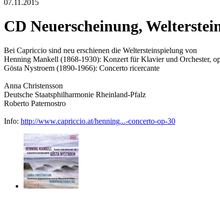
07.11.2015
CD Neuerscheinung, Welterstei
Bei Capriccio sind neu erschienen die Weltersteinspielung von
Henning Mankell (1868-1930): Konzert für Klavier und Orchester, o
Gösta Nystroem (1890-1966): Concerto ricercante
Anna Christensson
Deutsche Staatsphilharmonie Rheinland-Pfalz
Roberto Paternostro
Info:
http://www.capriccio.at/henning...-concerto-op-30