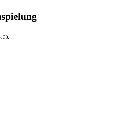
nspielung
p. 30.